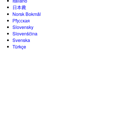
Italiano
日本麊
Norsk Bokmål
Рђсская
Slovensky
Slovenščina
Svenska
Türkçe