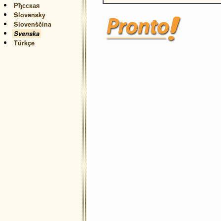
Рђсская
Slovensky
Slovenščina
Svenska
Türkçe