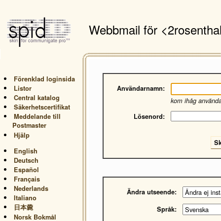
Webbmail för <2rosenth
Förenklad loginsida
Listor
Användarnamn:
Central katalog
kom ihåg använd
Säkerhetscertifikat
Meddelande till
Lösenord:
Postmaster
Hjälp
English
Deutsch
Español
Français
Nederlands
Ändra utseende:
Italiano
日本麊
Språk:
Norsk Bokmål