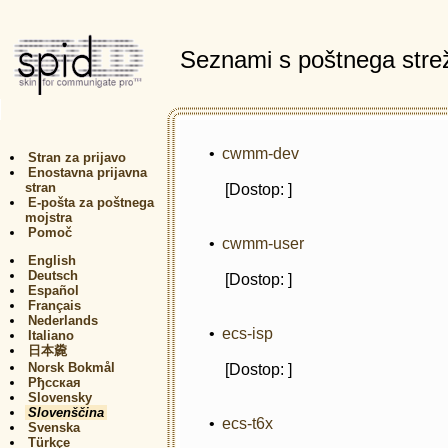
Seznami s poštnega stre
•
cwmm-dev
Stran za prijavo
Enostavna prijavna
stran
[Dostop: ]
E-pošta za poštnega
mojstra
Pomoč
•
cwmm-user
English
Deutsch
[Dostop: ]
Español
Français
Nederlands
•
ecs-isp
Italiano
日本麊
Norsk Bokmål
[Dostop: ]
Рђсская
Slovensky
Slovenščina
•
ecs-t6x
Svenska
Türkçe