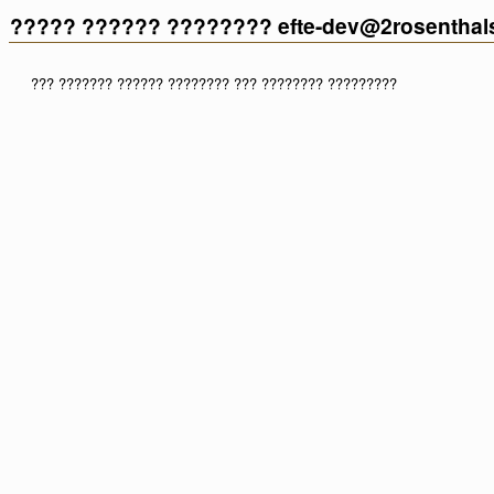
????? ?????? ???????? efte-dev@2rosenthal
??? ??????? ?????? ???????? ??? ???????? ?????????